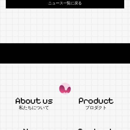
ニュース一覧に戻る
The World in Colors from Today.
The World
About us
Product
私たちについて
プロダクト