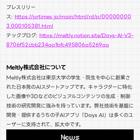
プレスリリー
ス: 
https://prtimes.jp/main/html/rd/p/00000000
3.000105381.html
テックブログ: 
https://meltly.notion.site/Days-AI-V3-
8706f52cbb234aa1bfc495806a5269aa
Meltly株式会社について
Meltly株式会社は東京大学の学生・院生を中心に創業さ
れた日本発のAIスタートアップです。キャラクターに特化
した画像や3Dなどのビジュアルコンテンツの生成・制御
技術の研究開発に強みを持っています。弊社技術を基盤に
開発・提供するうちの子AIアプリ「Days AI」は多くのユ
ーザーに支持されて、拡大中です。
News