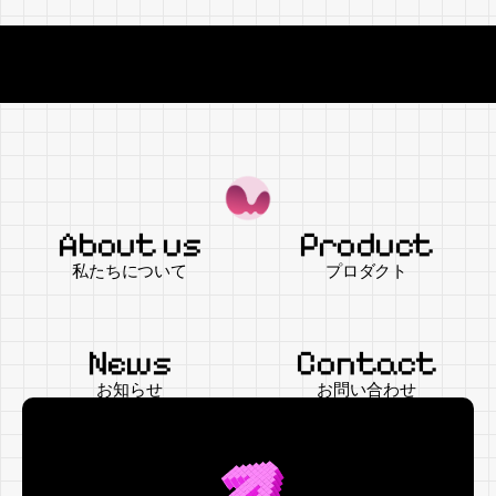
The World in Colors from Today.
The World
About us
Product
私たちについて
プロダクト
News
Contact
お知らせ
お問い合わせ